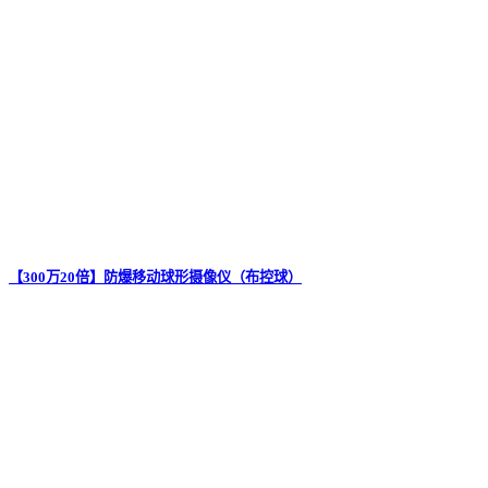
【300万20倍】防爆移动球形摄像仪（布控球）