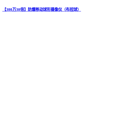
【300万30倍】防爆移动球形摄像仪（布控球）