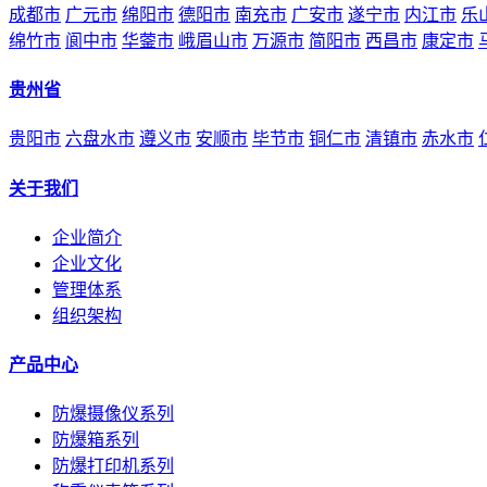
成都市
广元市
绵阳市
德阳市
南充市
广安市
遂宁市
内江市
乐
绵竹市
阆中市
华蓥市
峨眉山市
万源市
简阳市
西昌市
康定市
贵州省
贵阳市
六盘水市
遵义市
安顺市
毕节市
铜仁市
清镇市
赤水市
关于我们
企业简介
企业文化
管理体系
组织架构
产品中心
防爆摄像仪系列
防爆箱系列
防爆打印机系列