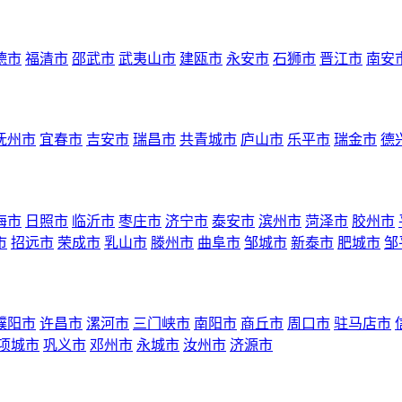
德市
福清市
邵武市
武夷山市
建瓯市
永安市
石狮市
晋江市
南安
抚州市
宜春市
吉安市
瑞昌市
共青城市
庐山市
乐平市
瑞金市
德
海市
日照市
临沂市
枣庄市
济宁市
泰安市
滨州市
菏泽市
胶州市
市
招远市
荣成市
乳山市
滕州市
曲阜市
邹城市
新泰市
肥城市
邹
濮阳市
许昌市
漯河市
三门峡市
南阳市
商丘市
周口市
驻马店市
项城市
巩义市
邓州市
永城市
汝州市
济源市