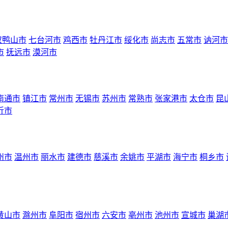
双鸭山市
七台河市
鸡西市
牡丹江市
绥化市
尚志市
五常市
讷河市
市
抚远市
漠河市
南通市
镇江市
常州市
无锡市
苏州市
常熟市
张家港市
太仓市
昆
沂市
州市
温州市
丽水市
建德市
慈溪市
余姚市
平湖市
海宁市
桐乡市
黄山市
滁州市
阜阳市
宿州市
六安市
亳州市
池州市
宣城市
巢湖