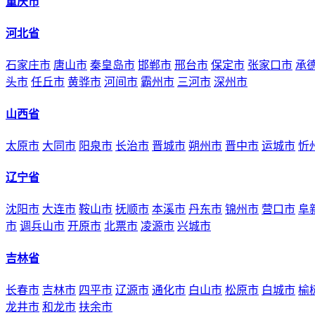
重庆市
河北省
石家庄市
唐山市
秦皇岛市
邯郸市
邢台市
保定市
张家口市
承
头市
任丘市
黄骅市
河间市
霸州市
三河市
深州市
山西省
太原市
大同市
阳泉市
长治市
晋城市
朔州市
晋中市
运城市
忻
辽宁省
沈阳市
大连市
鞍山市
抚顺市
本溪市
丹东市
锦州市
营口市
阜
市
调兵山市
开原市
北票市
凌源市
兴城市
吉林省
长春市
吉林市
四平市
辽源市
通化市
白山市
松原市
白城市
榆
龙井市
和龙市
扶余市