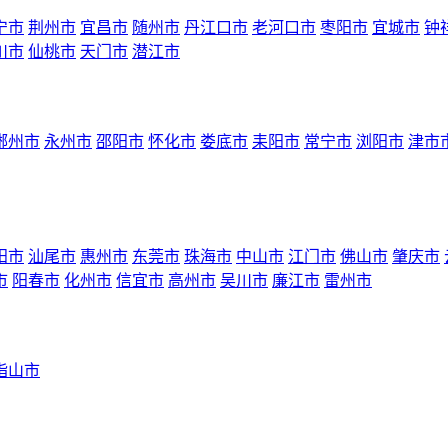
宁市
荆州市
宜昌市
随州市
丹江口市
老河口市
枣阳市
宜城市
钟
川市
仙桃市
天门市
潜江市
郴州市
永州市
邵阳市
怀化市
娄底市
耒阳市
常宁市
浏阳市
津市
阳市
汕尾市
惠州市
东莞市
珠海市
中山市
江门市
佛山市
肇庆市
市
阳春市
化州市
信宜市
高州市
吴川市
廉江市
雷州市
指山市