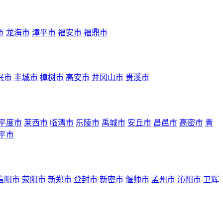
市
龙海市
漳平市
福安市
福鼎市
兴市
丰城市
樟树市
高安市
井冈山市
贵溪市
平度市
莱西市
临清市
乐陵市
禹城市
安丘市
昌邑市
高密市
青
平市
信阳市
荥阳市
新郑市
登封市
新密市
偃师市
孟州市
沁阳市
卫辉