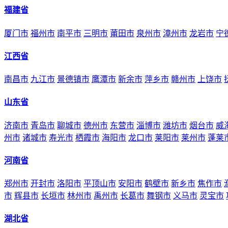
福建省
厦门市
福州市
南平市
三明市
莆田市
泉州市
漳州市
龙岩市
宁
江西省
南昌市
九江市
景德镇市
鹰潭市
新余市
萍乡市
赣州市
上饶市
山东省
济南市
青岛市
聊城市
德州市
东营市
淄博市
潍坊市
烟台市
威
州市
诸城市
寿光市
栖霞市
海阳市
龙口市
莱阳市
莱州市
蓬莱
河南省
郑州市
开封市
洛阳市
平顶山市
安阳市
鹤壁市
新乡市
焦作市
市
辉县市
长垣市
林州市
禹州市
长葛市
舞钢市
义马市
灵宝市
湖北省