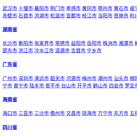
武汉市
十堰市
襄阳市
荆门市
孝感市
黄冈市
鄂州市
黄石市
咸
赤壁市
石首市
洪湖市
松滋市
宜都市
枝江市
当阳市
恩施市
利
湖南省
长沙市
衡阳市
张家界市
常德市
益阳市
岳阳市
株洲市
湘潭市
邵东市
洪江市
冷水江市
涟源市
吉首市
宁乡市
广东省
广州市
深圳市
清远市
韶关市
河源市
梅州市
潮州市
汕头市
揭
宁市
普宁市
陆丰市
恩平市
台山市
开平市
鹤山市
四会市
罗定
海南省
海口市
三亚市
三沙市
儋州市
文昌市
琼海市
万宁市
东方市
五
四川省