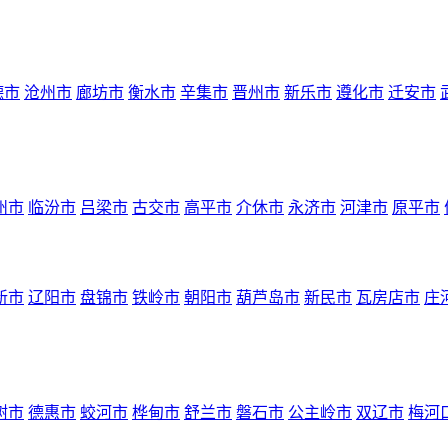
德市
沧州市
廊坊市
衡水市
辛集市
晋州市
新乐市
遵化市
迁安市
州市
临汾市
吕梁市
古交市
高平市
介休市
永济市
河津市
原平市
新市
辽阳市
盘锦市
铁岭市
朝阳市
葫芦岛市
新民市
瓦房店市
庄
树市
德惠市
蛟河市
桦甸市
舒兰市
磐石市
公主岭市
双辽市
梅河