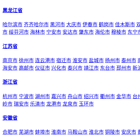
黑龙江省
哈尔滨市
齐齐哈尔市
黑河市
大庆市
伊春市
鹤岗市
佳木斯市
市
绥芬河市
海林市
宁安市
安达市
肇东市
海伦市
穆棱市
东宁
江苏省
南京市
徐州市
连云港市
宿迁市
淮安市
盐城市
扬州市
泰州市
海安市
高邮市
仪征市
兴化市
泰兴市
靖江市
东台市
邳州市
新
浙江省
杭州市
宁波市
湖州市
嘉兴市
舟山市
绍兴市
衢州市
金华市
台
岭市
瑞安市
乐清市
龙港市
龙泉市
玉环市
安徽省
合肥市
芜湖市
蚌埠市
淮南市
马鞍山市
淮北市
铜陵市
安庆市