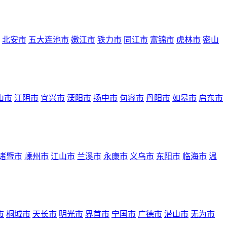
北安市
五大连池市
嫩江市
铁力市
同江市
富锦市
虎林市
密山
山市
江阴市
宜兴市
溧阳市
扬中市
句容市
丹阳市
如皋市
启东市
诸暨市
嵊州市
江山市
兰溪市
永康市
义乌市
东阳市
临海市
温
市
桐城市
天长市
明光市
界首市
宁国市
广德市
潜山市
无为市