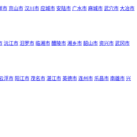
祥市
京山市
汉川市
应城市
安陆市
广水市
麻城市
武穴市
大冶市
市
沅江市
汨罗市
临湘市
醴陵市
湘乡市
韶山市
资兴市
武冈市
云浮市
阳江市
茂名市
湛江市
英德市
连州市
乐昌市
南雄市
兴