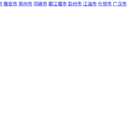
市
雅安市
崇州市
邛崃市
都江堰市
彭州市
江油市
什邡市
广汉市