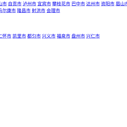
山市
自贡市
泸州市
宜宾市
攀枝花市
巴中市
达州市
资阳市
眉山
马尔康市
隆昌市
射洪市
会理市
仁怀市
凯里市
都匀市
兴义市
福泉市
盘州市
兴仁市