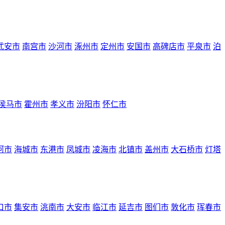
武安市
南宫市
沙河市
涿州市
定州市
安国市
高碑店市
平泉市
泊
侯马市
霍州市
孝义市
汾阳市
怀仁市
河市
海城市
东港市
凤城市
凌海市
北镇市
盖州市
大石桥市
灯塔
口市
集安市
洮南市
大安市
临江市
延吉市
图们市
敦化市
珲春市