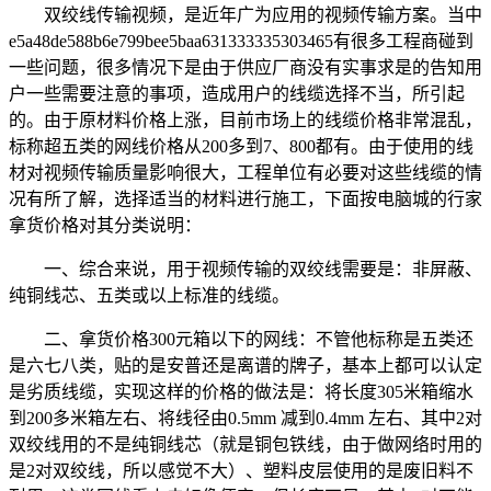
双绞线传输视频，是近年广为应用的视频传输方案。当中
e5a48de588b6e799bee5baa631333335303465有很多工程商碰到
一些问题，很多情况下是由于供应厂商没有实事求是的告知用
户一些需要注意的事项，造成用户的线缆选择不当，所引起
的。由于原材料价格上涨，目前市场上的线缆价格非常混乱，
标称超五类的网线价格从200多到7、800都有。由于使用的线
材对视频传输质量影响很大，工程单位有必要对这些线缆的情
况有所了解，选择适当的材料进行施工，下面按电脑城的行家
拿货价格对其分类说明：
一、综合来说，用于视频传输的双绞线需要是：非屏蔽、
纯铜线芯、五类或以上标准的线缆。
二、拿货价格300元箱以下的网线：不管他标称是五类还
是六七八类，贴的是安普还是离谱的牌子，基本上都可以认定
是劣质线缆，实现这样的价格的做法是：将长度305米箱缩水
到200多米箱左右、将线径由0.5mm 减到0.4mm 左右、其中2对
双绞线用的不是纯铜线芯（就是铜包铁线，由于做网络时用的
是2对双绞线，所以感觉不大）、塑料皮层使用的是废旧料不