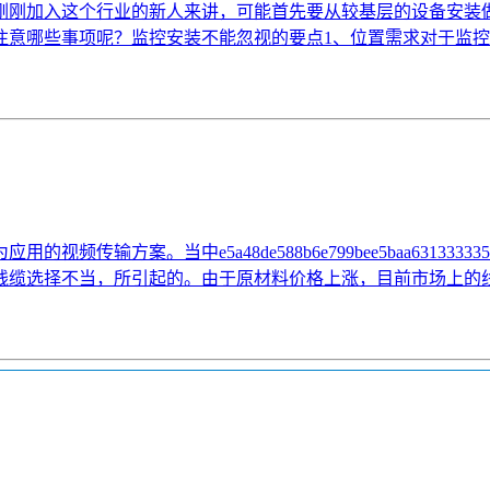
刚刚加入这个行业的新人来讲，可能首先要从较基层的设备安装
注意哪些事项呢？监控安装不能忽视的要点1、位置需求对于监
输方案。当中e5a48de588b6e799bee5baa63133
线缆选择不当，所引起的。由于原材料价格上涨，目前市场上的