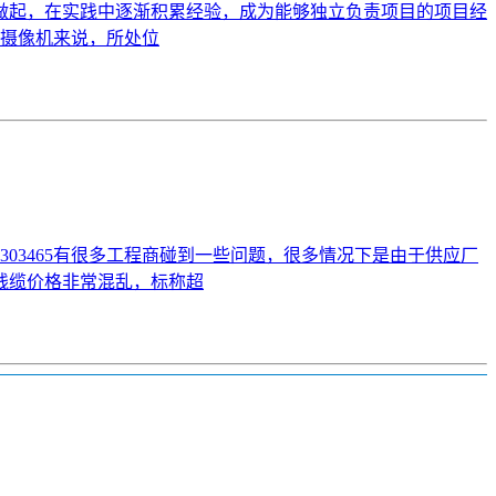
做起，在实践中逐渐积累经验，成为能够独立负责项目的项目经
控摄像机来说，所处位
3335303465有很多工程商碰到一些问题，很多情况下是由于供应厂
线缆价格非常混乱，标称超