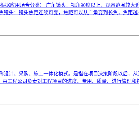
根据应用场合分类） 广角镜头：视角90度以上，观察范围较大近
变焦镜头：镜头焦距连续可变，焦距可以从广角变到长焦，焦距越
nstruction模式，又称设计、采购、施工一体化模式。是指在项目决
，由工程公司负责对工程项目的进度、费用、质量、进行管理和