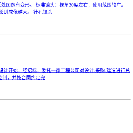
处图像有变形。 标准镜头：视角30度左右，使用范围较广。
长则成像越大。 针孔镜头
策阶段以后，从设计开始，经招标，委托一家工程公司对设计-采购-建造进行总
控制，并按合同约定完