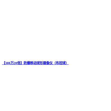
【300万20倍】防爆移动球形摄像仪（布控球）