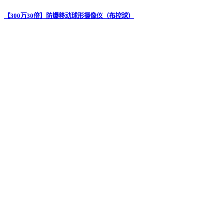
【300万30倍】防爆移动球形摄像仪（布控球）