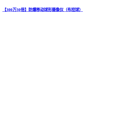
【300万30倍】防爆移动球形摄像仪（布控球）