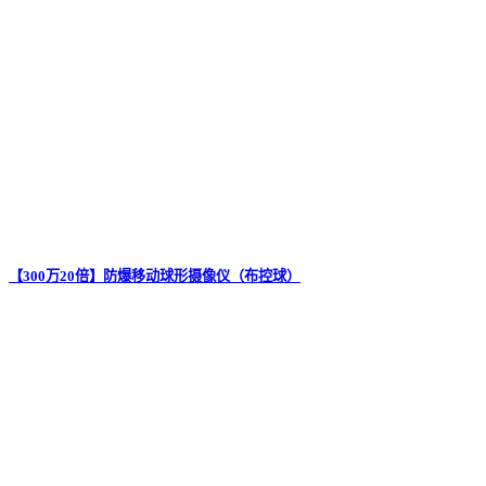
【300万20倍】防爆移动球形摄像仪（布控球）