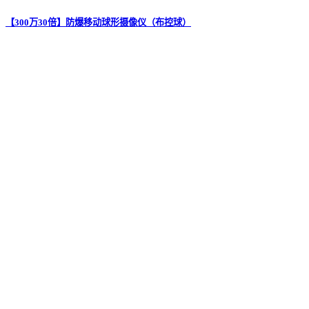
【300万30倍】防爆移动球形摄像仪（布控球）