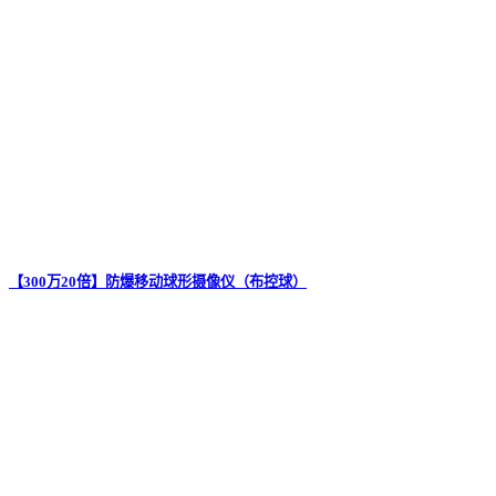
【300万20倍】防爆移动球形摄像仪（布控球）