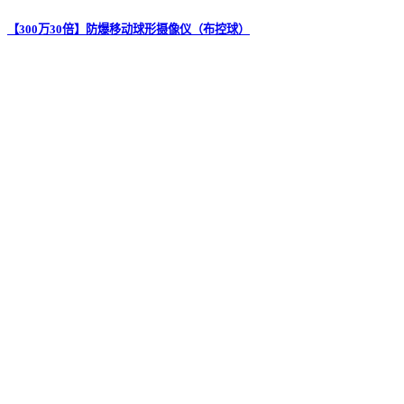
【300万30倍】防爆移动球形摄像仪（布控球）