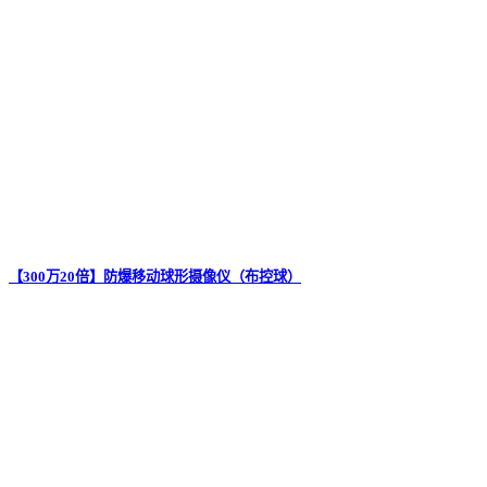
【300万20倍】防爆移动球形摄像仪（布控球）