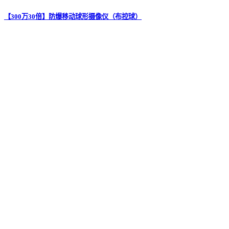
【300万30倍】防爆移动球形摄像仪（布控球）