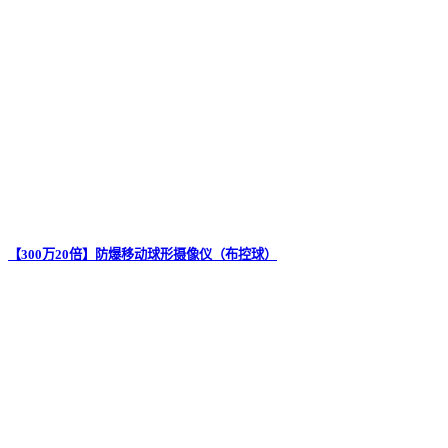
【300万20倍】防爆移动球形摄像仪（布控球）