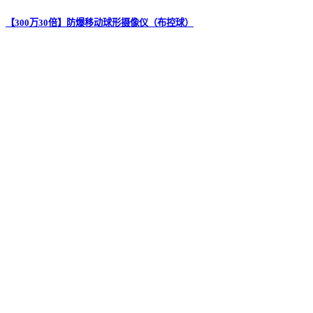
【300万30倍】防爆移动球形摄像仪（布控球）