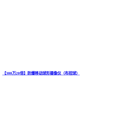
【300万20倍】防爆移动球形摄像仪（布控球）