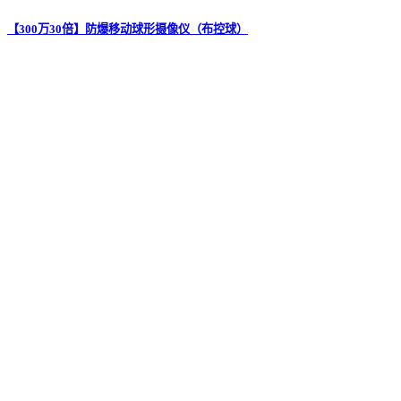
【300万30倍】防爆移动球形摄像仪（布控球）