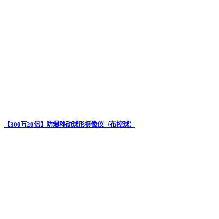
【300万20倍】防爆移动球形摄像仪（布控球）