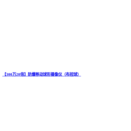
【300万20倍】防爆移动球形摄像仪（布控球）