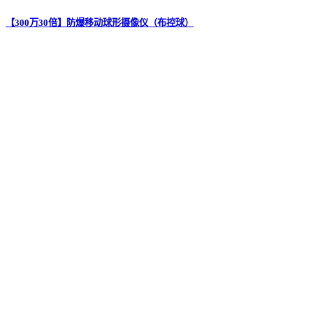
【300万30倍】防爆移动球形摄像仪（布控球）