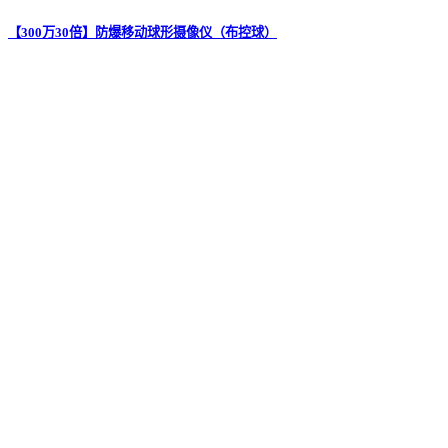
【300万30倍】防爆移动球形摄像仪（布控球）