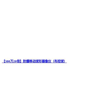
【300万20倍】防爆移动球形摄像仪（布控球）