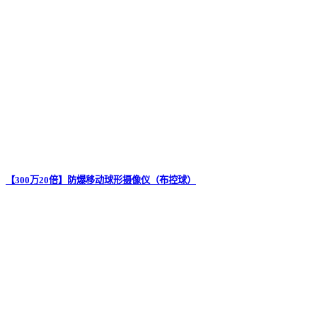
【300万20倍】防爆移动球形摄像仪（布控球）