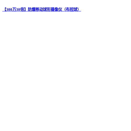
【300万30倍】防爆移动球形摄像仪（布控球）