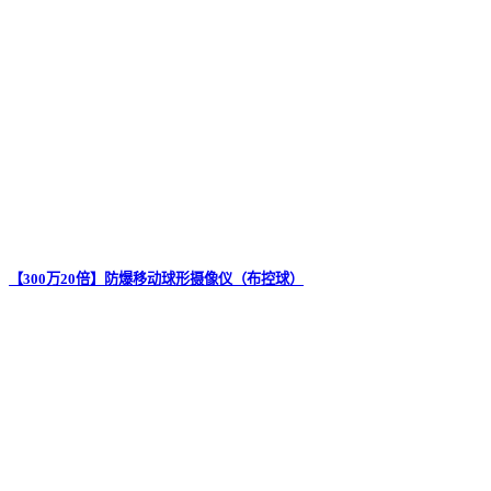
【300万20倍】防爆移动球形摄像仪（布控球）