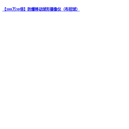
【300万30倍】防爆移动球形摄像仪（布控球）