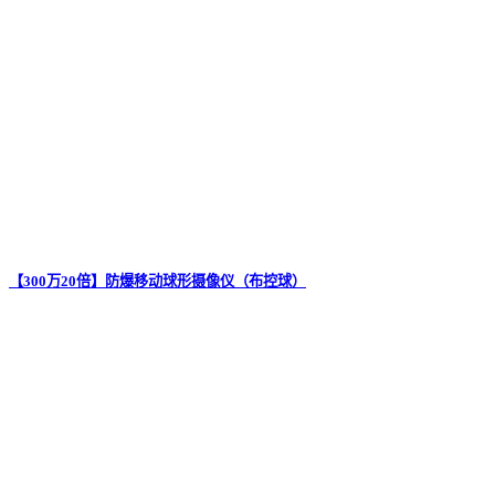
【300万20倍】防爆移动球形摄像仪（布控球）