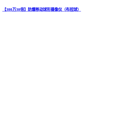
【300万30倍】防爆移动球形摄像仪（布控球）