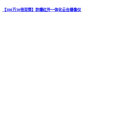
【300万30倍双筒】防爆红外一体化云台摄像仪