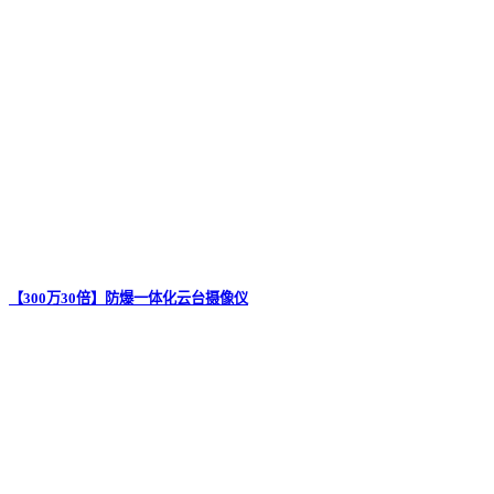
【300万30倍】防爆一体化云台摄像仪