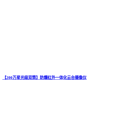
【200万星光级双筒】防爆红外一体化云台摄像仪