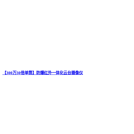
【300万30倍单筒】防爆红外一体化云台摄像仪