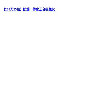
【200万25倍】防爆一体化云台摄像仪