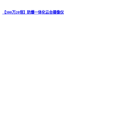
【300万20倍】防爆一体化云台摄像仪