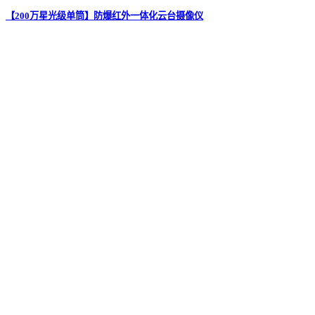
【200万星光级单筒】防爆红外一体化云台摄像仪