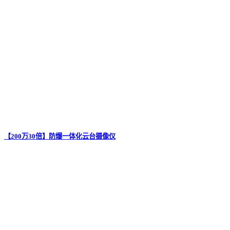
【200万30倍】防爆一体化云台摄像仪