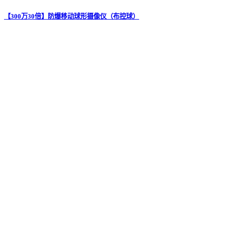
【300万30倍】防爆移动球形摄像仪（布控球）