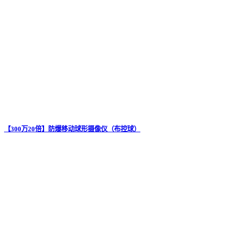
【300万20倍】防爆移动球形摄像仪（布控球）