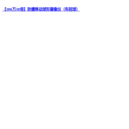
【300万30倍】防爆移动球形摄像仪（布控球）