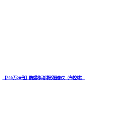
【300万20倍】防爆移动球形摄像仪（布控球）