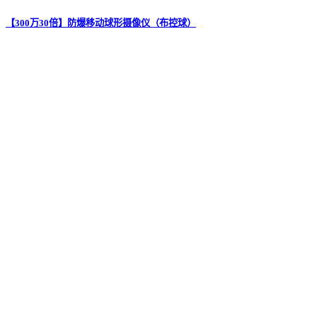
【300万30倍】防爆移动球形摄像仪（布控球）