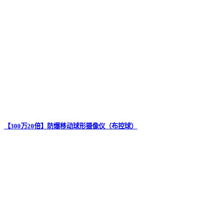
【300万20倍】防爆移动球形摄像仪（布控球）