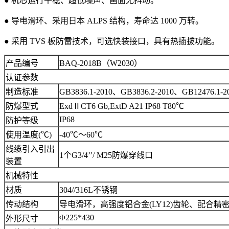
● 机芯运行平稳、超低噪声、画面无抖动。
● 导电滑环、采用日本 ALPS 结构，寿命达 1000 万转。
● 采用 TVS 板防雷技术，可选快装接口，具有热插拔功能。
产品编号
BAQ-2018B（W2030）
认证参数
制造标准
GB3836.1-2010、GB3836.2-2010、GB12476.1-2
防爆型式
ExdⅡCT6 Gb,ExtD A21 IP68 T80℃
IP68
防护等级
使用温度(℃)
-40℃～60℃
线缆引入引出
1个G3/4’’/ M25防爆穿线口
装置
机械特性
材质
304//316L不锈钢
传动结构
导电滑环，高强度铝合金(LY12)齿轮、配合精
Φ225*430
外形尺寸