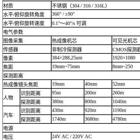
材质
不锈钢（304 / 316 / 316L）
360° / ±90°
水平/俯仰旋转角度
水平/俯仰旋转速度
0.1°～40°/s 可调
电气参数
图像采集
热成像机芯
可见光机芯
传感器
非制冷探测器
CMOS探测
384×288,25um
1920×1080
像素
19mm~75mm
8mm~250
焦距
探测距离
19mm
40mm
52mm
热成像镜头焦距
95m
200m
260m
识别距离
人物
380m
800m
1040m
探测距离
430m
920m
1190m
识别距离
汽车
1740m
3680m
4780m
探测距离
电源
24V AC / 220V AC
电压