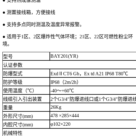
● 支持热成像测温
● 测置接线箱，方便接线
● 支持多点同时测温及温度异常报警。
● 适用于1区、2区爆炸性气体环境；21区、22区可燃性粉尘环
境。
BAY201(YR)
型号
认证参数
防爆型式
ExdⅡCT6 Gb，Ex td A21 IP68 T80℃
防护等级
IP68（2m/2h）
使用温度（℃）
-40～+60℃
线缆引入引出装置
2个G3/4″防爆进线口或1个G3/4″防爆进
26Kg
重量
478 ×285×444
外形尺寸(mm)
φ102×220
内腔尺寸(mm)
机械特性