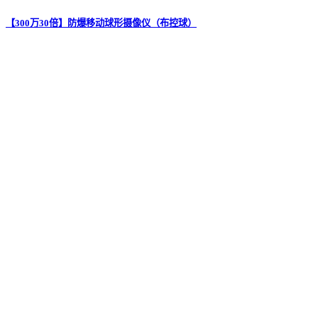
【300万30倍】防爆移动球形摄像仪（布控球）