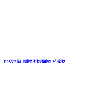
【300万20倍】防爆移动球形摄像仪（布控球）