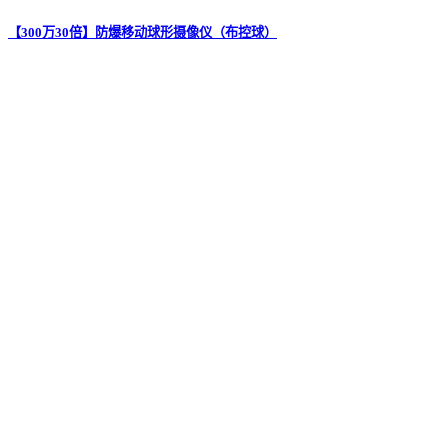
【300万30倍】防爆移动球形摄像仪（布控球）