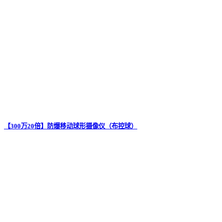
【300万20倍】防爆移动球形摄像仪（布控球）