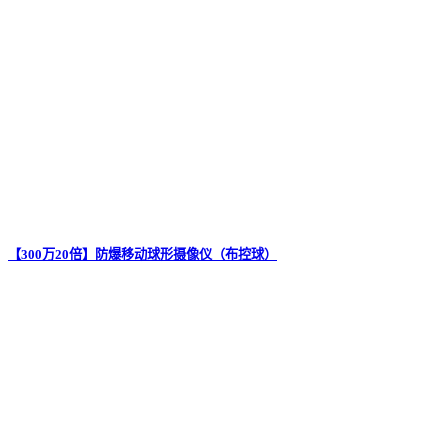
【300万20倍】防爆移动球形摄像仪（布控球）