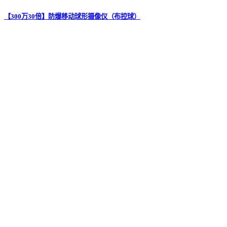
【300万30倍】防爆移动球形摄像仪（布控球）