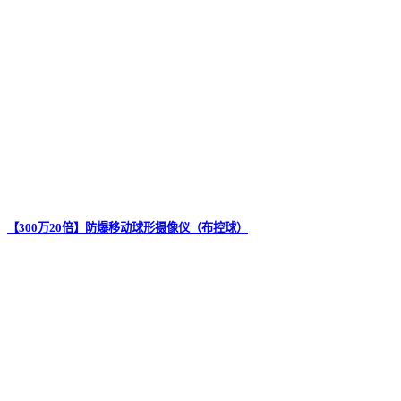
【300万20倍】防爆移动球形摄像仪（布控球）