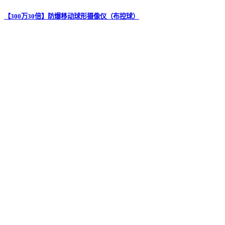
【300万30倍】防爆移动球形摄像仪（布控球）