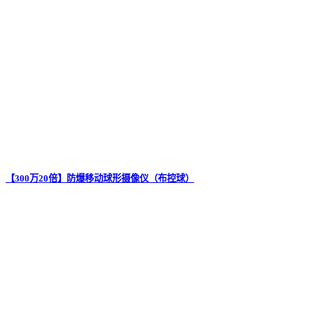
【300万20倍】防爆移动球形摄像仪（布控球）