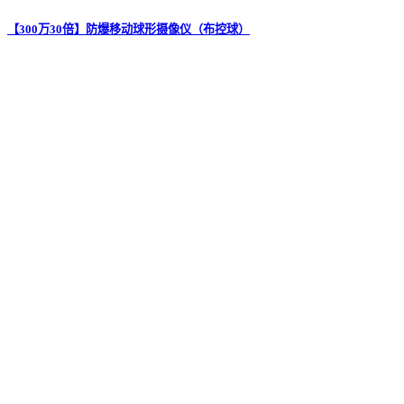
【300万30倍】防爆移动球形摄像仪（布控球）