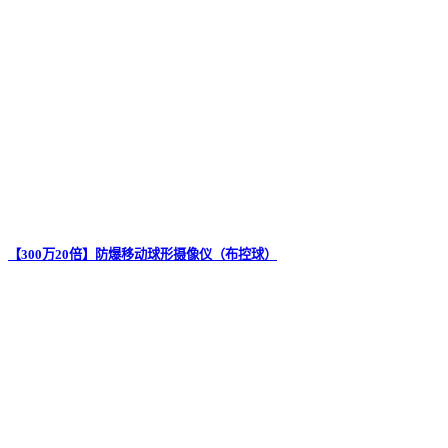
【300万20倍】防爆移动球形摄像仪（布控球）