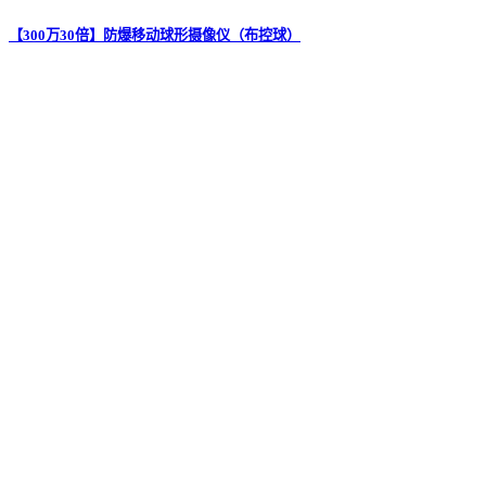
【300万30倍】防爆移动球形摄像仪（布控球）