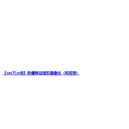
【300万20倍】防爆移动球形摄像仪（布控球）