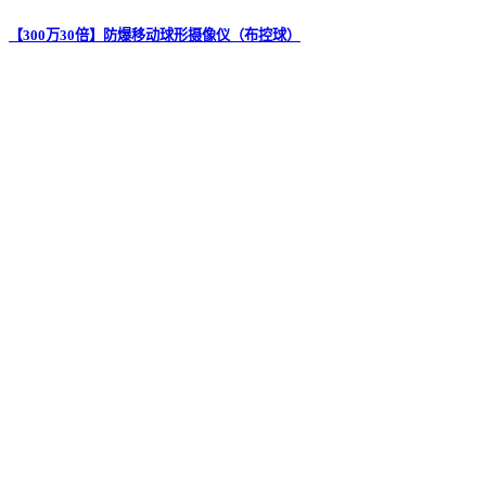
【300万30倍】防爆移动球形摄像仪（布控球）