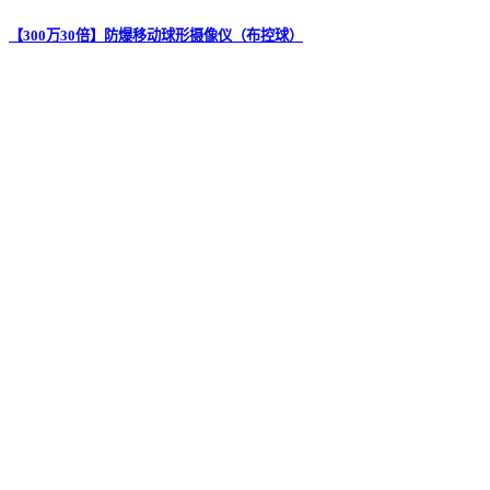
【300万30倍】防爆移动球形摄像仪（布控球）