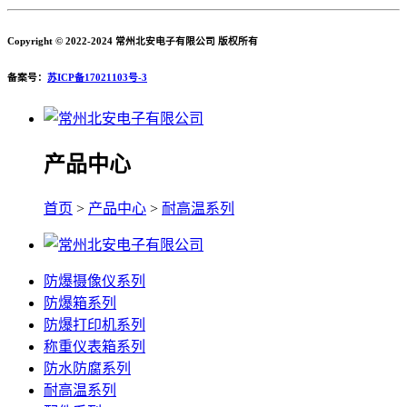
Copyright © 2022-2024 常州北安电子有限公司 版权所有
备案号：
苏ICP备17021103号-3
产品中心
首页
>
产品中心
>
耐高温系列
防爆摄像仪系列
防爆箱系列
防爆打印机系列
称重仪表箱系列
防水防腐系列
耐高温系列