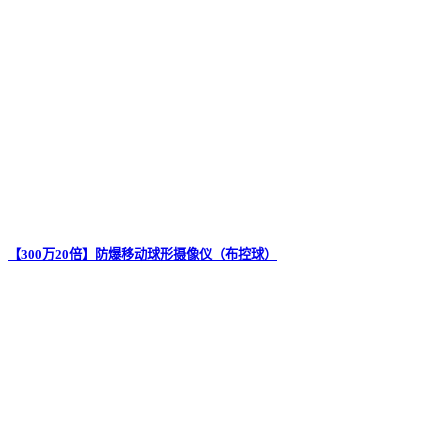
【300万20倍】防爆移动球形摄像仪（布控球）