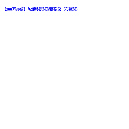
【300万30倍】防爆移动球形摄像仪（布控球）