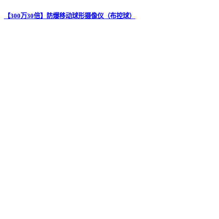
【300万30倍】防爆移动球形摄像仪（布控球）