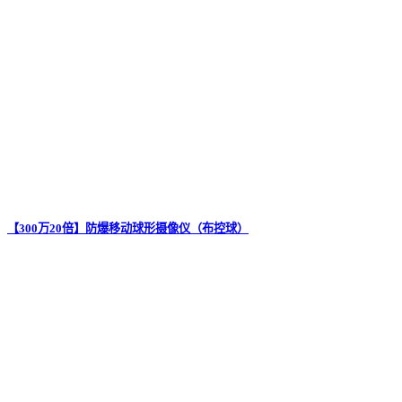
【300万20倍】防爆移动球形摄像仪（布控球）