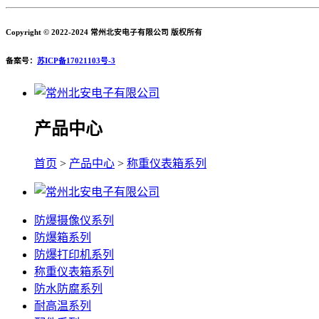
Copyright © 2022-2024 常州北安电子有限公司 版权所有
备案号：
苏ICP备17021103号-3
产品中心
首页
>
产品中心
>
称重仪表箱系列
防爆摄像仪系列
防爆箱系列
防爆打印机系列
称重仪表箱系列
防水防腐系列
耐高温系列